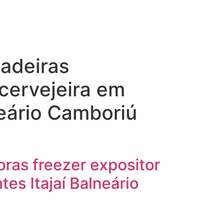
ladeiras
 cervejeira em
eário Camboriú
oras freezer expositor
s Itajaí Balneário