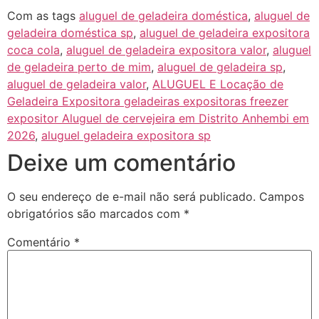
Com as tags
aluguel de geladeira doméstica
,
aluguel de
geladeira doméstica sp
,
aluguel de geladeira expositora
coca cola
,
aluguel de geladeira expositora valor
,
aluguel
de geladeira perto de mim
,
aluguel de geladeira sp
,
aluguel de geladeira valor
,
ALUGUEL E Locação de
Geladeira Expositora geladeiras expositoras freezer
expositor Aluguel de cervejeira em Distrito Anhembi em
2026
,
aluguel geladeira expositora sp
Deixe um comentário
O seu endereço de e-mail não será publicado.
Campos
obrigatórios são marcados com
*
Comentário
*