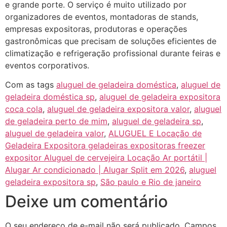
e grande porte. O serviço é muito utilizado por
organizadores de eventos, montadoras de stands,
empresas expositoras, produtoras e operações
gastronômicas que precisam de soluções eficientes de
climatização e refrigeração profissional durante feiras e
eventos corporativos.
Com as tags
aluguel de geladeira doméstica
,
aluguel de
geladeira doméstica sp
,
aluguel de geladeira expositora
coca cola
,
aluguel de geladeira expositora valor
,
aluguel
de geladeira perto de mim
,
aluguel de geladeira sp
,
aluguel de geladeira valor
,
ALUGUEL E Locação de
Geladeira Expositora geladeiras expositoras freezer
expositor Aluguel de cervejeira Locação Ar portátil |
Alugar Ar condicionado | Alugar Split em 2026
,
aluguel
geladeira expositora sp
,
São paulo e Rio de janeiro
Deixe um comentário
O seu endereço de e-mail não será publicado.
Campos