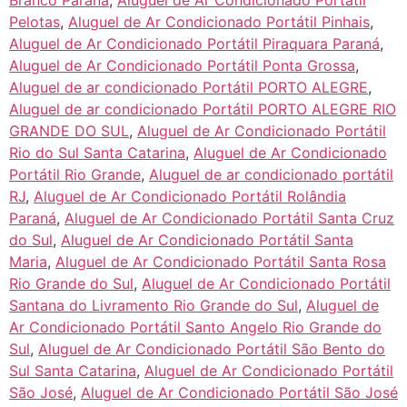
Pelotas
,
Aluguel de Ar Condicionado Portátil Pinhais
,
Aluguel de Ar Condicionado Portátil Piraquara Paraná
,
Aluguel de Ar Condicionado Portátil Ponta Grossa
,
Aluguel de ar condicionado Portátil PORTO ALEGRE
,
Aluguel de ar condicionado Portátil PORTO ALEGRE RIO
GRANDE DO SUL
,
Aluguel de Ar Condicionado Portátil
Rio do Sul Santa Catarina
,
Aluguel de Ar Condicionado
Portátil Rio Grande
,
Aluguel de ar condicionado portátil
RJ
,
Aluguel de Ar Condicionado Portátil Rolândia
Paraná
,
Aluguel de Ar Condicionado Portátil Santa Cruz
do Sul
,
Aluguel de Ar Condicionado Portátil Santa
Maria
,
Aluguel de Ar Condicionado Portátil Santa Rosa
Rio Grande do Sul
,
Aluguel de Ar Condicionado Portátil
Santana do Livramento Rio Grande do Sul
,
Aluguel de
Ar Condicionado Portátil Santo Angelo Rio Grande do
Sul
,
Aluguel de Ar Condicionado Portátil São Bento do
Sul Santa Catarina
,
Aluguel de Ar Condicionado Portátil
São José
,
Aluguel de Ar Condicionado Portátil São José