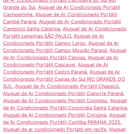
Grande do Sul
,
Aluguel de Ar Condicionado Portátil
Cachoeirinha
,
Aluguel de Ar Condicionado Portátil
Cambé Paraná
,
Aluguel de Ar Condicionado Portátil
Camboriú Santa Catarina
,
Aluguel de Ar Condicionado
Portátil campinas SÃO PAULO
,
Aluguel de Ar
Condicionado Portátil Campo Largo
,
Aluguel de Ar
Condicionado Portátil Campo Mourão Paraná
,
Aluguel
de Ar Condicionado Portátil Canoas
,
Aluguel de Ar
Condicionado Portátil Cascavel
,
Aluguel de Ar
Condicionado Portátil Castro Paraná
,
Aluguel de Ar
Condicionado Portátil Caxias do Sul RIO GRANDE DO
SUL
,
Aluguel de Ar Condicionado Portátil Chapecó
,
Aluguel de Ar Condicionado Portátil Cianorte Paraná
,
Aluguel de Ar Condicionado Portátil Colombo
,
Aluguel
de Ar Condicionado Portátil Concórdia Santa Catarina
,
Aluguel de Ar Condicionado Portátil Criciúma
,
Aluguel
de Ar Condicionado Portátil Curitiba PARANA 2025
,
Aluguel de ar condicionado Portátil em recife
,
Aluguel