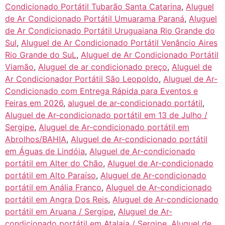
Condicionado Portátil Tubarão Santa Catarina
,
Aluguel
de Ar Condicionado Portátil Umuarama Paraná
,
Aluguel
de Ar Condicionado Portátil Uruguaiana Rio Grande do
Sul
,
Aluguel de Ar Condicionado Portátil Venâncio Aires
Rio Grande do SuL
,
Aluguel de Ar Condicionado Portátil
Viamão
,
Aluguel de ar condicionado preço
,
Aluguel de
Ar Condicionador Portátil São Leopoldo
,
Aluguel de Ar-
Condicionado com Entrega Rápida para Eventos e
Feiras em 2026
,
aluguel de ar-condicionado portátil
,
Aluguel de Ar-condicionado portátil em 13 de Julho /
Sergipe
,
Aluguel de Ar-condicionado portátil em
Abrolhos/BAHIA
,
Aluguel de Ar-condicionado portátil
em Águas de Lindóia
,
Aluguel de Ar-condicionado
portátil em Alter do Chão
,
Aluguel de Ar-condicionado
portátil em Alto Paraíso
,
Aluguel de Ar-condicionado
portátil em Anália Franco
,
Aluguel de Ar-condicionado
portátil em Angra Dos Reis
,
Aluguel de Ar-condicionado
portátil em Aruana / Sergipe
,
Aluguel de Ar-
condicionado portátil em Atalaia / Sergipe
,
Aluguel de