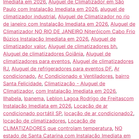
Imediata em 2026
,
Aluguel de Climatizador em São
Paulo com Instalação Imediata em 2026
,
aluguel de
climatizador industrial
,
Aluguel de Climatizador no rio
de janeiro com Instalação Imediata em 2026
,
Aluguel de
Climatizador NO RIO DE JANEIRO Niteróicom Cabo Frio
Búzios Instalação Imediata em 2026
,
Aluguel de
climatizador valor
,
Aluguel de climatizadores bh
,
Aluguel de climatizadores Goiânia
,
Aluguel de
climatizadores para eventos
,
Aluguel de climatizadores
RJ
,
Aluguel de refrigeradores para eventos DF
,
Ar
condicionado
,
Ar Condicionado e Ventiladores
,
bairro
Santa Felicidade
,
Climatização - Aluguel de
Climatizador
,
com Instalação Imediata em 2026
,
Ilhabela
,
Ipanema
,
Leblon Lagoa Rodrigo de Freitascom
Instalação Imediata em 2026
,
Locação de ar
condicionado portátil SP
,
locação de ar condicionado2
,
locação de climatizadores
,
Locação de
CLIMATIZADORES que controlam temperatura
,
NO
estado de Santa Catarina com Instalação Imediata em