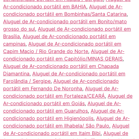
Ar-condicionado portátil em BAHIA
,
Aluguel de Ar-
condicionado portátil em Bombinhas/Santa Catarina
,
Aluguel de Ar-condicionado portátil em Bonito/mato
grosso do sul
,
Aluguel de Ar-condicionado portátil em
Brasília
,
Aluguel de Ar-condicionado portátil em
campinas
,
Aluguel de Ar-condicionado portátil em
Capim Macio / Rio Grande do Norte
,
Aluguel de Ar-
condicionado portátil em Capitólio/MINAS GERAIS
,
Aluguel de Ar-condicionado portátil em Chapada
Diamantina
,
Aluguel de Ar-condicionado portátil em
Farolândia / Sergipe
,
Aluguel de Ar-condicionado
portátil em Fernando De Noronha
,
Aluguel de Ar-
condicionado portátil em Fortaleza/CEARÁ
,
Aluguel de
Ar-condicionado portátil em Goiás
,
Aluguel de Ar-
condicionado portátil em Guarulhos
,
Aluguel de Ar-
condicionado portátil em Higienópolis
,
Aluguel de Ar-
condicionado portátil em Ilhabela/ São Paulo
,
Aluguel
de Ar-condicionado portátil em Itaim Bibi
,
Aluguel de