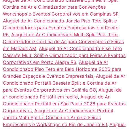
Aluguel de Ar Condicionado Cassete Split Multi Split
Cortina de Ar e Climatizador para Convenções
Workshops e Eventos Corporativos em Campinas SP
,
Aluguel de Ar Condicionado Janela Piso Teto Split e
Climatizadores para Eventos Empresariais em Recife
PE
,
Aluguel de Ar Condicionado Multi Split Piso Teto
Climatizador e Cortina de Ar para Convenções e Feiras
em Manaus AM
,
Aluguel de Ar Condicionado Piso Teto
Cassete Multi Split e Climatizador para Feiras e Eventos
Corporativos em Porto Alegre RS
,
Aluguel de Ar
Condicionado Piso Teto em Belo Horizonte 2026 para
Grandes Espaços e Eventos Empresariais
,
Aluguel de Ar
Condicionado Portátil Cassete Split e Cortina de Ar
para Eventos Corporativos em Goiânia GO
,
Aluguel de
ar condicionado Portátil em recife
,
Aluguel de Ar
Condicionado Portátil em São Paulo 2026 para Eventos
Corporativos
,
Aluguel de Ar Condicionado Portátil
Janela Multi Split e Cortina de Ar para Feiras
Empresariais e Workshops no Rio de Janeiro RJ
,
Aluguel