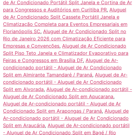
de Ar Condicionado Portátil Split Janela e Cortina de Ar
para Congressos e Auditórios em Curitiba PR
,
Aluguel
de Ar Condicionado Split Cassete Portátil Janela e
Climatização Completa para Eventos Empresariais em
Florianópolis SC
,
Aluguel de Ar Condicionado Split no
Rio de Janeiro 2026 com Climatização Eficiente para
Empresas e Convenções
,
Aluguel de Ar Condicionado
Split Piso Teto Janela e Climatizador Evaporativo para
Feiras e Congressos em Brasília DF
,
Aluguel de Ar-
condicionado portátil - Aluguel de Ar Condicionado
Split em Almirante Tamandaré / Paraná
,
Aluguel de Ar-
condicionado portátil - Aluguel de Ar Condicionado
Split em Alvorada
,
Aluguel de Ar-condicionado portátil -
Aluguel de Ar Condicionado Split em Apucarana
,
Aluguel de Ar-condicionado portátil - Aluguel de Ar
Condicionado Split em Arapongas / Paraná
,
Aluguel de
Ar-condicionado portátil - Aluguel de Ar Condicionado
Split em Araucária
,
Aluguel de Ar-condicionado portátil
- Aluguel de Ar Condicionado Split em Bagé / Rio