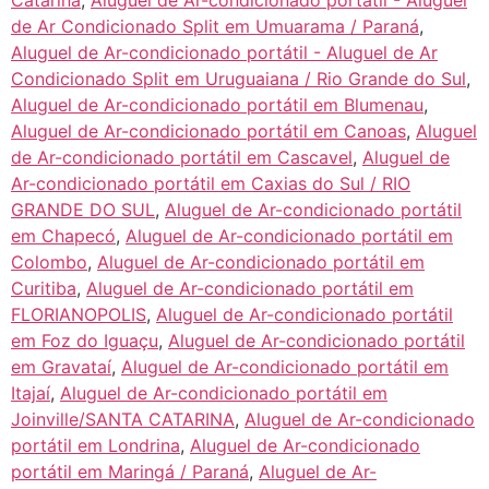
Catarina
,
Aluguel de Ar-condicionado portátil - Aluguel
de Ar Condicionado Split em Umuarama / Paraná
,
Aluguel de Ar-condicionado portátil - Aluguel de Ar
Condicionado Split em Uruguaiana / Rio Grande do Sul
,
Aluguel de Ar-condicionado portátil em Blumenau
,
Aluguel de Ar-condicionado portátil em Canoas
,
Aluguel
de Ar-condicionado portátil em Cascavel
,
Aluguel de
Ar-condicionado portátil em Caxias do Sul / RIO
GRANDE DO SUL
,
Aluguel de Ar-condicionado portátil
em Chapecó
,
Aluguel de Ar-condicionado portátil em
Colombo
,
Aluguel de Ar-condicionado portátil em
Curitiba
,
Aluguel de Ar-condicionado portátil em
FLORIANOPOLIS
,
Aluguel de Ar-condicionado portátil
em Foz do Iguaçu
,
Aluguel de Ar-condicionado portátil
em Gravataí
,
Aluguel de Ar-condicionado portátil em
Itajaí
,
Aluguel de Ar-condicionado portátil em
Joinville/SANTA CATARINA
,
Aluguel de Ar-condicionado
portátil em Londrina
,
Aluguel de Ar-condicionado
portátil em Maringá / Paraná
,
Aluguel de Ar-