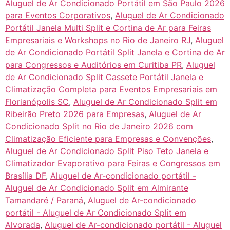
Aluguel de Ar Condicionado Portátil em São Paulo 2026
para Eventos Corporativos
,
Aluguel de Ar Condicionado
Portátil Janela Multi Split e Cortina de Ar para Feiras
Empresariais e Workshops no Rio de Janeiro RJ
,
Aluguel
de Ar Condicionado Portátil Split Janela e Cortina de Ar
para Congressos e Auditórios em Curitiba PR
,
Aluguel
de Ar Condicionado Split Cassete Portátil Janela e
Climatização Completa para Eventos Empresariais em
Florianópolis SC
,
Aluguel de Ar Condicionado Split em
Ribeirão Preto 2026 para Empresas
,
Aluguel de Ar
Condicionado Split no Rio de Janeiro 2026 com
Climatização Eficiente para Empresas e Convenções
,
Aluguel de Ar Condicionado Split Piso Teto Janela e
Climatizador Evaporativo para Feiras e Congressos em
Brasília DF
,
Aluguel de Ar-condicionado portátil -
Aluguel de Ar Condicionado Split em Almirante
Tamandaré / Paraná
,
Aluguel de Ar-condicionado
portátil - Aluguel de Ar Condicionado Split em
Alvorada
,
Aluguel de Ar-condicionado portátil - Aluguel