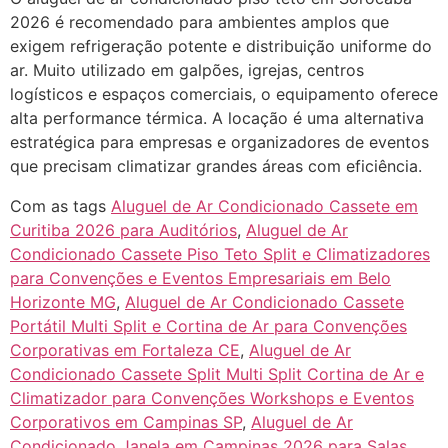
2026 é recomendado para ambientes amplos que
exigem refrigeração potente e distribuição uniforme do
ar. Muito utilizado em galpões, igrejas, centros
logísticos e espaços comerciais, o equipamento oferece
alta performance térmica. A locação é uma alternativa
estratégica para empresas e organizadores de eventos
que precisam climatizar grandes áreas com eficiência.
Com as tags
Aluguel de Ar Condicionado Cassete em
Curitiba 2026 para Auditórios
,
Aluguel de Ar
Condicionado Cassete Piso Teto Split e Climatizadores
para Convenções e Eventos Empresariais em Belo
Horizonte MG
,
Aluguel de Ar Condicionado Cassete
Portátil Multi Split e Cortina de Ar para Convenções
Corporativas em Fortaleza CE
,
Aluguel de Ar
Condicionado Cassete Split Multi Split Cortina de Ar e
Climatizador para Convenções Workshops e Eventos
Corporativos em Campinas SP
,
Aluguel de Ar
Condicionado Janela em Campinas 2026 para Salas