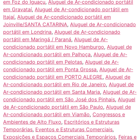
em Foz do Iguaçu
,
Aluguel de Ar-condicionado portátil
em Gravataí
,
Aluguel de Ar-condicionado portátil em
Itajaí
,
Aluguel de Ar-condicionado portátil em
Joinville/SANTA CATARINA
,
Aluguel de Ar-condicionado
portátil em Londrina
,
Aluguel de Ar-condicionado
portátil em Maringá / Paraná
,
Aluguel de Ar-
condicionado portátil em Novo Hamburgo
,
Aluguel de
Ar-condicionado portátil em Palhoça
,
Aluguel de Ar-
condicionado portátil em Pelotas
,
Aluguel de Ar-
condicionado portátil em Ponta Grossa
,
Aluguel de Ar-
condicionado portátil em PORTO ALEGRE
,
Aluguel de
Ar-condicionado portátil em Rio de Janeiro
,
Aluguel de
Ar-condicionado portátil em Santa Maria
,
Aluguel de Ar-
condicionado portátil em São José dos Pinhais
,
Aluguel
de Ar-condicionado portátil em São Paulo
,
Aluguel de
Ar-condicionado portátil em Viamão
,
Congressos e
Ambientes de Alto Fluxo
,
Escritórios e Estruturas
Temporárias
,
Eventos e Estruturas Comerciais
,
Exposições e Espaços Comerciais Temporários
,
Feiras e