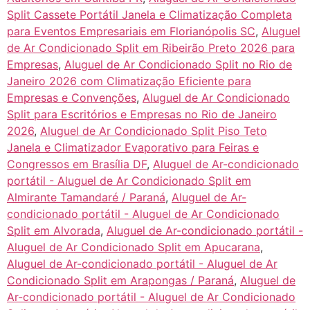
Split Cassete Portátil Janela e Climatização Completa
para Eventos Empresariais em Florianópolis SC
,
Aluguel
de Ar Condicionado Split em Ribeirão Preto 2026 para
Empresas
,
Aluguel de Ar Condicionado Split no Rio de
Janeiro 2026 com Climatização Eficiente para
Empresas e Convenções
,
Aluguel de Ar Condicionado
Split para Escritórios e Empresas no Rio de Janeiro
2026
,
Aluguel de Ar Condicionado Split Piso Teto
Janela e Climatizador Evaporativo para Feiras e
Congressos em Brasília DF
,
Aluguel de Ar-condicionado
portátil - Aluguel de Ar Condicionado Split em
Almirante Tamandaré / Paraná
,
Aluguel de Ar-
condicionado portátil - Aluguel de Ar Condicionado
Split em Alvorada
,
Aluguel de Ar-condicionado portátil -
Aluguel de Ar Condicionado Split em Apucarana
,
Aluguel de Ar-condicionado portátil - Aluguel de Ar
Condicionado Split em Arapongas / Paraná
,
Aluguel de
Ar-condicionado portátil - Aluguel de Ar Condicionado