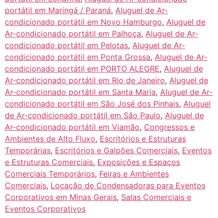
portátil em Maringá / Paraná
,
Aluguel de Ar-
condicionado portátil em Novo Hamburgo
,
Aluguel de
Ar-condicionado portátil em Palhoça
,
Aluguel de Ar-
condicionado portátil em Pelotas
,
Aluguel de Ar-
condicionado portátil em Ponta Grossa
,
Aluguel de Ar-
condicionado portátil em PORTO ALEGRE
,
Aluguel de
Ar-condicionado portátil em Rio de Janeiro
,
Aluguel de
Ar-condicionado portátil em Santa Maria
,
Aluguel de Ar-
condicionado portátil em São José dos Pinhais
,
Aluguel
de Ar-condicionado portátil em São Paulo
,
Aluguel de
Ar-condicionado portátil em Viamão
,
Congressos e
Ambientes de Alto Fluxo
,
Escritórios e Estruturas
Temporárias
,
Escritórios e Galpões Comerciais
,
Eventos
e Estruturas Comerciais
,
Exposições e Espaços
Comerciais Temporários
,
Feiras e Ambientes
Comerciais
,
Locação de Condensadoras para Eventos
Corporativos em Minas Gerais
,
Salas Comerciais e
Eventos Corporativos