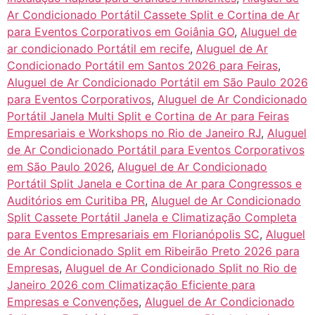
Ar Condicionado Portátil Cassete Split e Cortina de Ar
para Eventos Corporativos em Goiânia GO
,
Aluguel de
ar condicionado Portátil em recife
,
Aluguel de Ar
Condicionado Portátil em Santos 2026 para Feiras
,
Aluguel de Ar Condicionado Portátil em São Paulo 2026
para Eventos Corporativos
,
Aluguel de Ar Condicionado
Portátil Janela Multi Split e Cortina de Ar para Feiras
Empresariais e Workshops no Rio de Janeiro RJ
,
Aluguel
de Ar Condicionado Portátil para Eventos Corporativos
em São Paulo 2026
,
Aluguel de Ar Condicionado
Portátil Split Janela e Cortina de Ar para Congressos e
Auditórios em Curitiba PR
,
Aluguel de Ar Condicionado
Split Cassete Portátil Janela e Climatização Completa
para Eventos Empresariais em Florianópolis SC
,
Aluguel
de Ar Condicionado Split em Ribeirão Preto 2026 para
Empresas
,
Aluguel de Ar Condicionado Split no Rio de
Janeiro 2026 com Climatização Eficiente para
Empresas e Convenções
,
Aluguel de Ar Condicionado