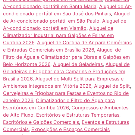
Ar-condicionado portátil em Santa Maria
,
Aluguel de Ar-
condicionado portátil em São José dos Pinhais
,
Aluguel
de Ar-condicionado portátil em São Paulo
,
Aluguel de
Ar-condicionado portátil em Viamão
,
Aluguel de
Climatizador Industrial para Galpões e Feiras em
Curitiba 2026
,
Aluguel de Cortina de Ar para Comércios
e Entradas Comerciais em Brasília 2026
,
Aluguel de
Filtro de Água e Climatizador para Obras e Galpões em
Belo Horizonte 2026
,
Aluguel de Geladeiras
,
Aluguel de
Geladeiras e Frigobar para Camarins e Produções em
Brasília 2026
,
Aluguel de Multi Split para Empresas e
Ambientes Integrados em Vitória 2026
,
Aluguel de Split
,
Cervejeiras e Frigobar para Festas e Eventos no Rio de
Janeiro 2026
,
Climatizador e Filtro de Água para
Escritórios em Curitiba 2026
,
Congressos e Ambientes
de Alto Fluxo
,
Escritórios e Estruturas Temporárias
,
Escritórios e Galpões Comerciais
,
Eventos e Estruturas
Comerciais
,
Exposições e Espaços Comerciais