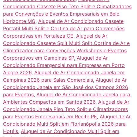
Condicionado Cassete Piso Teto Split e Climatizadores
para Convenções e Eventos Empresariais em Belo
Horizonte MG
,
Aluguel de Ar Condicionado Cassete
Portátil Multi Split e Cortina de Ar para Convenções
Corporativas em Fortaleza CE
,
Aluguel de Ar
Condicionado Cassete Split Multi Split Cortina de Ar e
Climatizador para Convenções Workshops e Eventos
Corporativos em Campinas SP
,
Aluguel de Ar
Condicionado Emergencial para Empresas em Porto
Alegre 2026
,
Aluguel de Ar Condicionado Janela em
Campinas 2026 para Salas Comerciais
,
Aluguel de Ar
Condicionado Janela em São José dos Campos 2026
para Eventos
,
Aluguel de Ar Condicionado Janela para
Ambientes Compactos em Santos 2026
,
Aluguel de Ar
Condicionado Janela Piso Teto Split e Climatizadores
para Eventos Empresariais em Recife PE
,
Aluguel de Ar
Condicionado Multi Split em Florianópolis 2026 para
Hotéis
,
Aluguel de Ar Condicionado Multi Split em