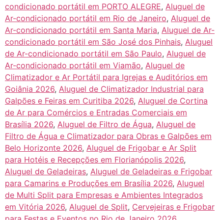
condicionado portátil em PORTO ALEGRE
,
Aluguel de
Ar-condicionado portátil em Rio de Janeiro
,
Aluguel de
Ar-condicionado portátil em Santa Maria
,
Aluguel de Ar-
condicionado portátil em São José dos Pinhais
,
Aluguel
de Ar-condicionado portátil em São Paulo
,
Aluguel de
Ar-condicionado portátil em Viamão
,
Aluguel de
Climatizador e Ar Portátil para Igrejas e Auditórios em
Goiânia 2026
,
Aluguel de Climatizador Industrial para
Galpões e Feiras em Curitiba 2026
,
Aluguel de Cortina
de Ar para Comércios e Entradas Comerciais em
Brasília 2026
,
Aluguel de Filtro de Água
,
Aluguel de
Filtro de Água e Climatizador para Obras e Galpões em
Belo Horizonte 2026
,
Aluguel de Frigobar e Ar Split
para Hotéis e Recepções em Florianópolis 2026
,
Aluguel de Geladeiras
,
Aluguel de Geladeiras e Frigobar
para Camarins e Produções em Brasília 2026
,
Aluguel
de Multi Split para Empresas e Ambientes Integrados
em Vitória 2026
,
Aluguel de Split
,
Cervejeiras e Frigobar
para Festas e Eventos no Rio de Janeiro 2026
,