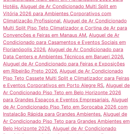
Hotéis
,
Aluguel de Ar Condicionado Multi Split em
Vitória 2026 para Ambientes Corporativos com
Climatização Profissional
,
Aluguel de Ar Condicionado
Multi Split Piso Teto Climatizador e Cortina de Ar para
Convenções e Feiras em Manaus AM
,
Aluguel de Ar
Condicionado para Casamentos e Eventos Sociais em
Florianópolis 2026
,
Aluguel de Ar Condicionado para
Data Centers e Ambientes Técnicos em Barueri 2026
,
Aluguel de Ar Condicionado para Feiras e Exposições
em Ribeirão Preto 2026
,
Aluguel de Ar Condicionado
Piso Teto Cassete Multi Split e Climatizador para Feiras
e Eventos Corporativos em Porto Alegre RS
,
Aluguel de
Ar Condicionado Piso Teto em Belo Horizonte 2026
para Grandes Espaços e Eventos Empresariais
,
Aluguel
de Ar Condicionado Piso Teto em Sorocaba 2026 com
Instalação Rápida para Grandes Ambientes
,
Aluguel de
Ar Condicionado Piso Teto para Grandes Ambientes em
Belo Horizonte 2026
,
Aluguel de Ar Condicionado