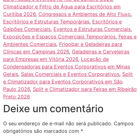
Climatizador e Filtro de Água para Escritórios em
Curitiba 2026
,
Congressos e Ambientes de Alto Fluxo
,
Escritórios e Estruturas Temporárias
,
Escritórios e
Galpões Comerciais
,
Eventos e Estruturas Comerciais
,
Exposições e Espaços Comerciais Temporários
,
Feiras e
Ambientes Comerciais
,
Frigobar e Geladeiras para
Clínicas em Campinas 2026
,
Geladeiras e Cervejeiras
para Empresas em Vitória 2026
,
Locação de
Condensadoras para Eventos Corporativos em Minas
Gerais
,
Salas Comerciais e Eventos Corporativos
,
Split
e Climatizador para Eventos Corporativos em São
Paulo 2026
,
Split e Climatizador para Feiras em Ribeirão
Preto 2026
Deixe um comentário
O seu endereço de e-mail não será publicado.
Campos
obrigatórios são marcados com
*