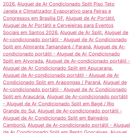
2026
,
Aluguel de Ar Condicionado Split Piso Teto
Janela e Climatizador Evaporativo para Feiras e
Congressos em Brasília DF
,
Aluguel de Ar Portátil
,
Aluguel de Ar Portátil e Cervejeiras para Eventos
Sociais em Santos 2026
,
Aluguel de Ar Split
,
Aluguel de
Ar-condicionado portátil - Aluguel de Ar Condicionado
Split em Almirante Tamandaré / Paraná
,
Aluguel de Ar-
condicionado portátil - Aluguel de Ar Condicionado
Split em Alvorada
,
Aluguel de Ar-condicionado portátil -
Aluguel de Ar Condicionado Split em Apucarana
,
Aluguel de Ar-condicionado portátil - Aluguel de Ar
Condicionado Split em Arapongas / Paraná
,
Aluguel de
Ar-condicionado portátil - Aluguel de Ar Condicionado
Split em Araucária
,
Aluguel de Ar-condicionado portátil
- Aluguel de Ar Condicionado Split em Bagé / Rio
Grande do Sul
,
Aluguel de Ar-condicionado portátil -
Aluguel de Ar Condicionado Split em Balneário
Camboriú
,
Aluguel de Ar-condicionado portátil - Aluguel
de Ar Condicionado Split em Bento Gonçalves
,
Aluguel