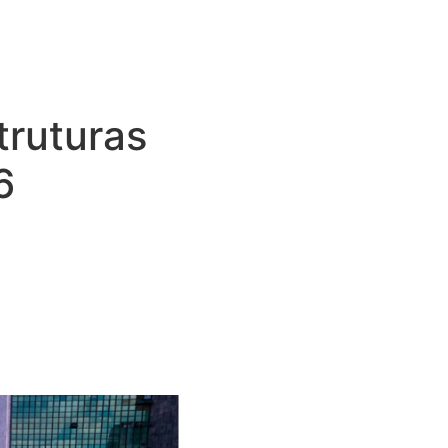
truturas
6