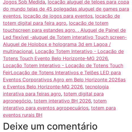
Jogos Sob Medida
,
locação aluguel de teloes para copa
do mundo telas de 45 polegadas aluguel de games para
eventos
,
locação de jogos para eventos
,
locação de
totem digital para feira agro
,
locação de totem
touchscreen para estandes agro. . Aluguel de Painel de
Led flexível -aluguel de Totem interativo Touch screen-
Aluguel de Holobox e holograma 3d em Lagoa /
multinacional
,
Locação Totem Interativo - Locação de
Totens Touch Evento Belo Horizonte-MG 2026
,
Locação Totem Interativo - Locação de Totens Touch
FeirLocação de Totens Interativos e Telões LED para
Eventos Corporativos Agro em Belo Horizonte 2026as
e Eventos Belo Horizonte-MG 2026
,
tecnologia
interativa para feiras agro
,
totem digital para
agronegócio
,
totem interativo BH 2026
,
totem
interativo para eventos agropecuários
,
totem para
eventos rurais BH
Deixe um comentário