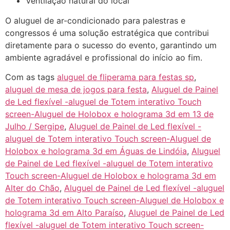
Ventilação natural do local
O aluguel de ar-condicionado para palestras e
congressos é uma solução estratégica que contribui
diretamente para o sucesso do evento, garantindo um
ambiente agradável e profissional do início ao fim.
Com as tags
aluguel de fliperama para festas sp
,
aluguel de mesa de jogos para festa
,
Aluguel de Painel
de Led flexível -aluguel de Totem interativo Touch
screen-Aluguel de Holobox e holograma 3d em 13 de
Julho / Sergipe
,
Aluguel de Painel de Led flexível -
aluguel de Totem interativo Touch screen-Aluguel de
Holobox e holograma 3d em Águas de Lindóia
,
Aluguel
de Painel de Led flexível -aluguel de Totem interativo
Touch screen-Aluguel de Holobox e holograma 3d em
Alter do Chão
,
Aluguel de Painel de Led flexível -aluguel
de Totem interativo Touch screen-Aluguel de Holobox e
holograma 3d em Alto Paraíso
,
Aluguel de Painel de Led
flexível -aluguel de Totem interativo Touch screen-