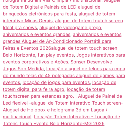
holograma 3d em Vila Olímpia / multinacional
,
Aluguel
de Totem Digital e Painéis de LED aluguel de
brinquedos eletrônicos para festa
,
aluguel de totem
interativo Minas Gerais
,
aluguel de totem toutch screen
Ideal pra shows
,
aluguel de videogame preço
,
aniversários e eventos grandes
,
aniversários e eventos
grandes Aluguel de Ar-Condicionado Portátil para
Feiras e Eventos 2026aluguel de totem touch screen
Belo Horizonte
,
fun play eventos
,
Jogos interativos para
eventos corporativos e Ações. Sonser Desenvolve
Jogos Sob Medida
,
locação aluguel de teloes para copa
do mundo telas de 45 polegadas aluguel de games para
eventos
,
locação de jogos para eventos
,
locação de
totem digital para feira agro
,
locação de totem
touchscreen para estandes agro. . Aluguel de Painel de
Led flexível -aluguel de Totem interativo Touch screen-
Aluguel de Holobox e holograma 3d em Lagoa /
multinacional
,
Locação Totem Interativo - Locação de
Totens Touch Evento Belo Horizonte-MG 2026
,